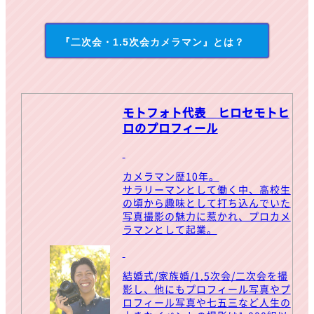
『二次会・1.5次会カメラマン』とは？
モトフォト代表 ヒロセモトヒ
ロのプロフィール
カメラマン歴10年。
サラリーマンとして働く中、高校生
の頃から趣味として打ち込んでいた
写真撮影の魅力に惹かれ、プロカメ
ラマンとして起業。
結婚式/家族婚/1.5次会/二次会を撮
影し、他にもプロフィール写真やプ
ロフィール写真や七五三など人生の