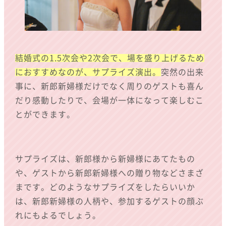
- CONTACT
結婚式の1.5次会や2次会で、場を盛り上げるため
M
E
N
U
におすすめなのが、サプライズ演出。
突然の出来
- VOICE
事に、新郎新婦様だけでなく周りのゲストも喜ん
だり感動したりで、会場が一体になって楽しむこ
- Q&A
とができます。
- BLOG
- COMPANY
サプライズは、新郎様から新婦様にあてたもの
や、ゲストから新郎新婦様への贈り物などさまざ
- PRIVACY
まです。どのようなサプライズをしたらいいか
は、新郎新婦様の人柄や、参加するゲストの顔ぶ
れにもよるでしょう。