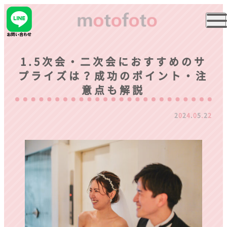
1.5次会・二次会におすすめのサ
S
I
T
E
M
A
P
プライズは？成功のポイント・注
意点も解説
- TOP
- ABOUT
2
0
2
4
.
0
5
.
2
2
- PERFORMANCE
- PLAN
- STAFF
- SERVICE