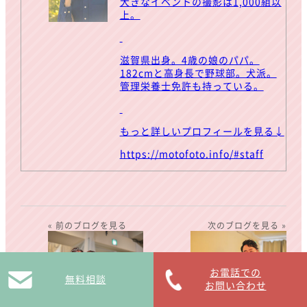
大きなイベントの撮影は1,000組以
上。
滋賀県出身。4歳の娘のパパ。
182cmと高身長で野球部。犬派。
管理栄養士免許も持っている。
もっと詳しいプロフィールを見る↓
https://motofoto.info/#staff
« 前のブログを見る
次のブログを見る »
お電話での
無料相談
お問い合わせ
【1.5次会】盛り上がる
【1.5次会のやり方】何